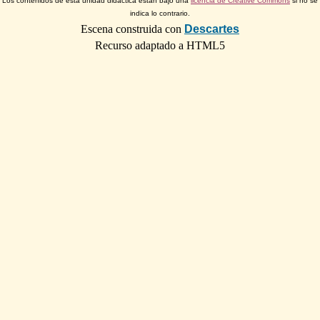
Los contenidos de esta unidad didáctica están bajo una
licencia de Creative Commons
si no se
indica lo contrario.
Escena construida con
Descartes
Recurso adaptado a HTML5