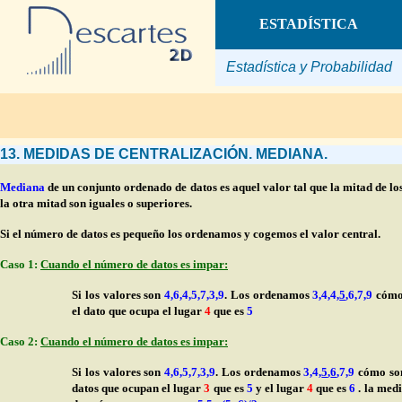
ESTADÍSTICA
Estadística y Probabilidad
13. MEDIDAS DE CENTRALIZACIÓN. MEDIANA.
Mediana
de un conjunto ordenado de datos es aquel valor tal que la mitad de los 
la otra mitad son iguales o superiores.
Si el número de datos es pequeño los ordenamos y cogemos el valor central.
Caso 1:
Cuando el número de datos es impar:
Si los valores son
4,6,4,5,7,3,9
. Los ordenamos
3,4,4,
5
,6,7,9
cómo
el dato que ocupa el lugar
4
que es
5
Caso 2:
Cuando el número de datos es impar:
Si los valores son
4,6,5,7,3,9
. Los ordenamos
3,4,
5
,
6
,7,9
cómo s
datos que ocupan el lugar
3
que es
5
y el lugar
4
que es
6
. la med