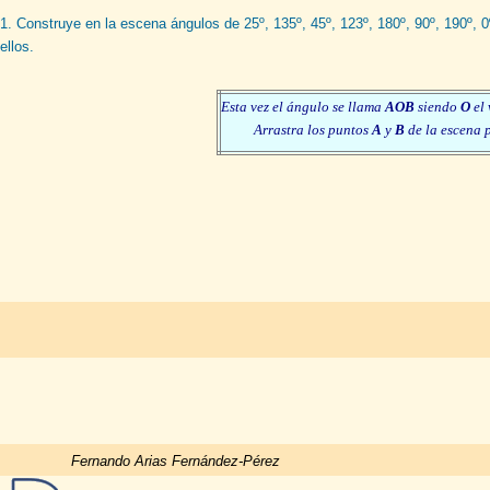
1. Construye en la escena ángulos de 25º, 135º, 45º, 123º, 180º, 90º, 190º, 
ellos.
Esta vez el ángulo se llama
AOB
siendo
O
el 
Arrastra los puntos
A
y
B
de la escena p
Fernando Arias Fernández-Pérez