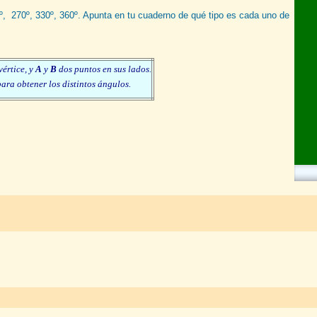
0º, 270º, 330º, 360º. Apunta en tu cuaderno de qué tipo es cada uno de
vértice, y
A
y
B
dos puntos en sus lados.
ara obtener los distintos ángulos.