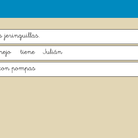
s jeringuillas.
nejo
tiene
Julián
con pompas