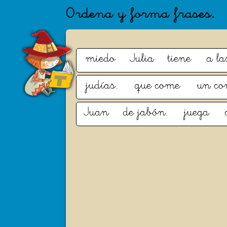
Ordena y forma frases.
miedo
Julia
tiene
a la
judías.
que come
un co
Juan
de jabón.
juega