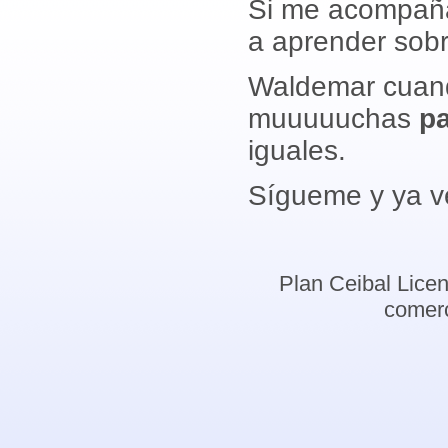
Si me acompaña
a aprender sobr
Waldemar cuando
muuuuuchas
p
iguales.
Sígueme y ya ve
Plan Ceibal Lice
comerc