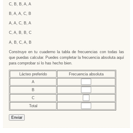
C, B, B, A, A
B, A, A, C, B
A, A, C, B, A
C, A, B, B, C
A, B, C, A, B
Construye en tu cuaderno la tabla de frecuencias con todas las
que puedas calcular. Puedes completar la frecuencia absoluta aquí
para comprobar si lo has hecho bien.
Lácteo preferido
Frecuencia absoluta
Rellenar huecos (1):
A
Rellenar huecos (2):
B
Rellenar huecos (3):
C
Rellenar huecos (4):
Total