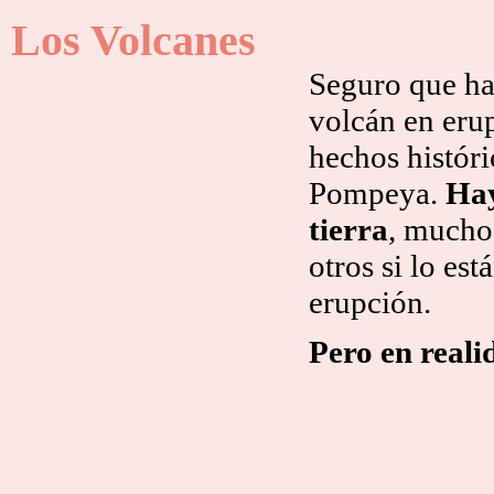
Los Volcanes
Seguro que ha
volcán en eru
hechos histór
Pompeya.
Hay
tierra
, mucho
otros si lo es
erupción.
Pero en reali