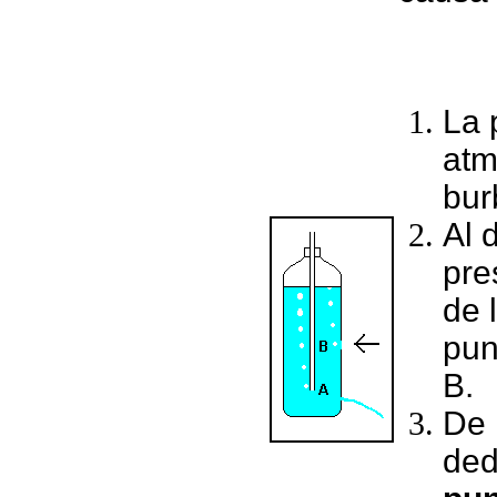
La 
atm
bur
Al 
pre
de 
pun
B.
De 
de