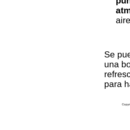
pun
atm
aire
Se pue
una bo
refres
para h
Copyr