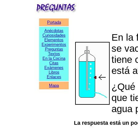
Portada
Anécdotas
En la 
Curiosidades
Elementos
Experimentos
se vac
Preguntas
Textos
tiene 
En la Cocina
Citas
Exámenes
está 
Libros
Enlaces
¿Qué s
Mapa
que ti
agua 
La respuesta está un po