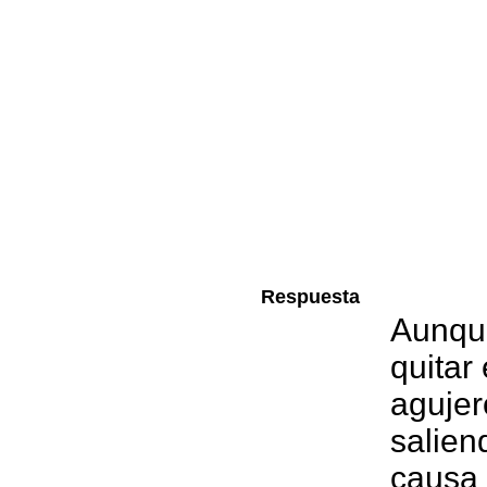
Respuesta
Aunque
quitar
agujer
salien
causa 