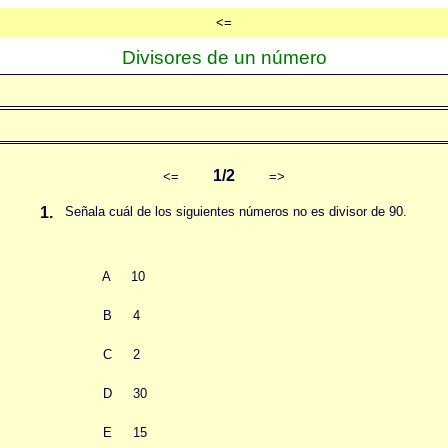
<=
Divisores de un número
1/2
<=
=>
1.
Señala cuál de los siguientes números no es divisor de 90.
A
10
B
4
C
2
D
30
E
15