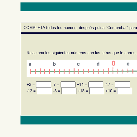
COMPLETA todos los huecos, después pulsa "Comprobar" para rev
Relaciona los siguientes números con las letras que le corres
+3 =
-7 =
+14 =
-17 =
-12 =
-3 =
+18 =
+10 =