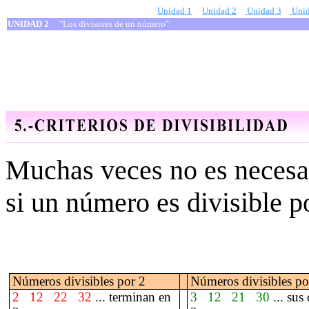
Unidad 1
Unidad 2
Unidad 3
Unid
UNIDAD 2
"Los divisores de un número"
Muchas veces no es necesar
si un número es divisible po
Números divisibles por 2
Números divisibles po
2
12
22
32
...
terminan en
3
12
21
30
... sus