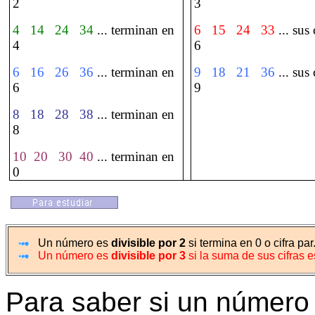
2
3
4
14
24
34
...
terminan en
6
15
24
33
... sus
4
6
6
16
26
36
...
terminan en
9
18
21
36
... sus
6
9
8
18
28
38
... terminan en
8
10
20
30
40
... terminan en
0
Un número es
divisible por 2
si termina en 0 o cifra par
Un número es
divisible por 3
si la suma de sus cifras e
Para saber si un número e