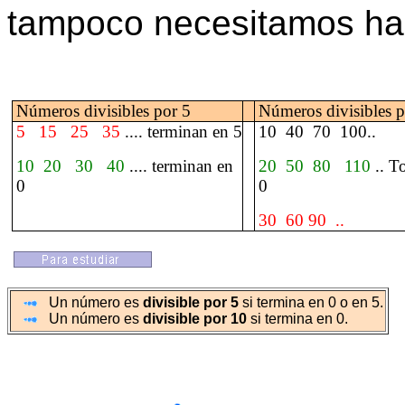
tampoco necesitamos hace
Números divisibles por 5
Números divisibles 
5
15
25
35
.... terminan en 5
10
40
70
100..
10
20
30
40
.... terminan en
20
50
80
110
.. T
0
0
30
60
90
..
Un número es
divisible por 5
si termina en 0 o en 5.
Un número es
divisible por 10
si termina en 0.