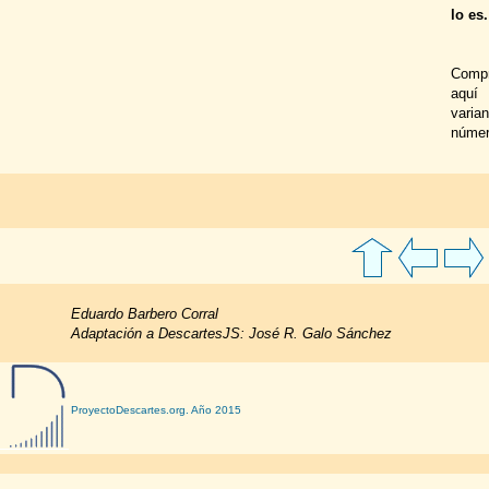
lo es.
Compr
aquí
varian
númer
Eduardo Barbero Corral
Adaptación a DescartesJS: José R. Galo Sánchez
ProyectoDescartes.org. Año 2015