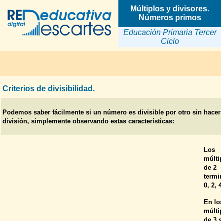
Múltiplos y divisores.
Números primos
Educación Primaria Tercer
Ciclo
Criterios de divisibilidad.
Podemos saber fácilmente si un número es divisible por otro sin hacer
división, simplemente observando estas características:
Los
múlti
de 2
termi
0, 2, 
En lo
múlti
de 3 