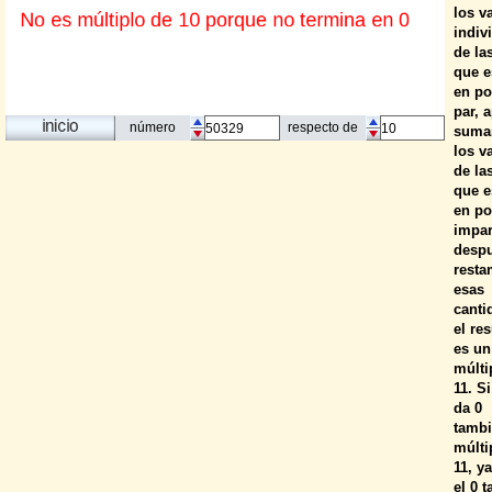
los v
indiv
de las
que e
en po
par, 
número
respecto de
suma
los v
de las
que e
en po
impar
desp
rest
esas
canti
el re
es un
múlti
11. S
da 0
tambi
múlti
11, y
el 0 