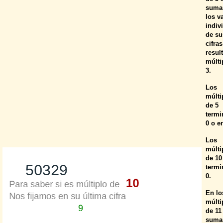
suma
los v
indiv
de su
cifras
resul
múlti
3.
Los
múlti
de 5
termi
0 o e
Los
múlti
de 10
termi
0.
En lo
múlti
de 11
suma