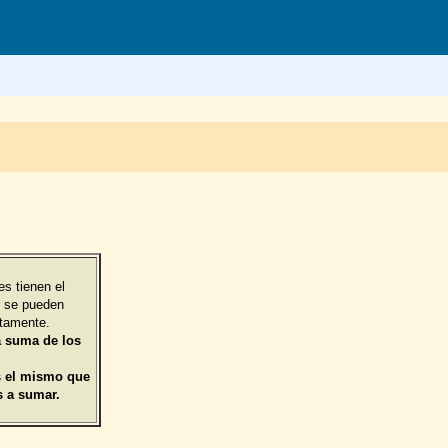
es tienen el
 se pueden
ctamente.
a suma de los
s el mismo que
s a sumar.