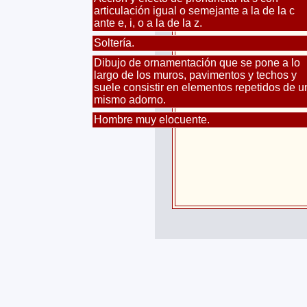
articulación igual o semejante a la de la c
ante e, i, o a la de la z.
Soltería.
Dibujo de ornamentación que se pone a lo
largo de los muros, pavimentos y techos y
suele consistir en elementos repetidos de u
mismo adorno.
Hombre muy elocuente.