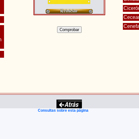
Ciceró
Cecea
Cenef
n
Consultas sobre esta página