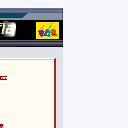
cicerón.
to