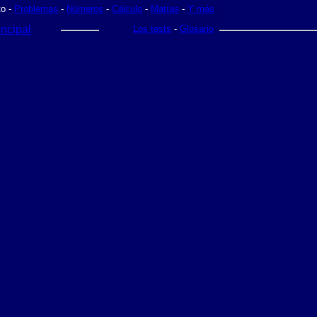
o -
Problemas
-
Números
-
Cálculo
-
Matías
-
Y más
ncipal
Los tests
-
Glosario
>