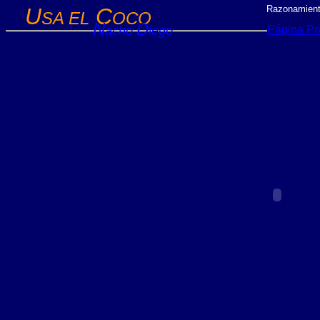
U
C
Razonamient
SA EL
OCO
N
D
acho
iego
Página Pri