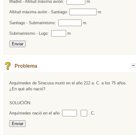
Rellenar huecos (2):
Madrid - Altitud máxima avión:
m.
Rellenar huecos (3):
Altitud máxima avión - Santiago:
m.
Rellenar huecos (4):
Santiago - Submarinismo:
m.
Rellenar huecos (5):
Submarinismo - Lugo:
m
Problema
O
Arquímedes de Siracusa murió en el año 212 a. C. a los 75 años.
¿En qué año nació?
SOLUCIÓN:
Rellenar huecos (1):
Rellenar huecos (2):
Arquímedes nació en el año
. C.