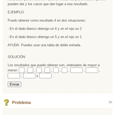
pueden dar y los casos que dan lugar a ese resultado.
EJEMPLO:
Puedo obtener como resultado 4 en dos situaciones:
- En el dado blanco obtengo un 6 y en el rojo un 2
- En el dado blanco obtengo un 5 y en el rojo un 1
AYUDA: Puedes usar una tabla de doble entrada.
SOLUCIÓN:
Los resultados que puedo obtener son, ordenados de mayor a
Rellenar huecos (1):
Rellenar huecos (2):
Rellenar huecos (3):
Rellenar huecos (4):
Rellenar huecos (5):
Rellenar huecos (6):
Rellenar huecos (7):
Rellenar huecos
Rellenar
menor:
,
,
,
,
,
,
,
,
(8):
huecos
Rellenar huecos (10):
Rellenar huecos (11):
,
y
.
(9):
Problema
O