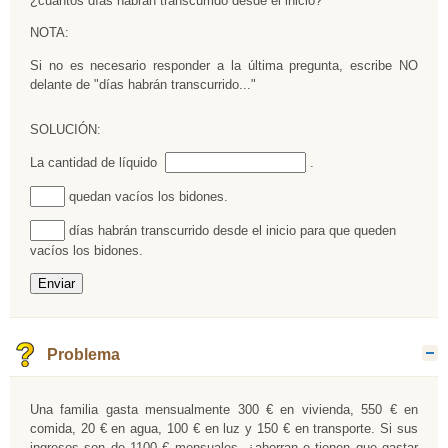
¿cuántos días habrán transcurrido desde el inicio?
NOTA:
Si no es necesario responder a la última pregunta, escribe NO
delante de "días habrán transcurrido..."
SOLUCIÓN:
Rellenar huecos (1):
La cantidad de líquido
.
Rellenar huecos (2):
quedan vacíos los bidones.
Rellenar huecos (3):
días habrán transcurrido desde el inicio para que queden
vacíos los bidones.
Problema
O
Una familia gasta mensualmente 300 € en vivienda, 550 € en
comida, 20 € en agua, 100 € en luz y 150 € en transporte. Si sus
ingresos son de 1100 € mensuales, ¿ahorran o tienen que gastar