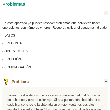
Problemas
O
En este apartado ya puedes resolver problemas que conlleven hacer
operaciones con números enteros. Recuerda utilizar el esquema indicado:
- DATOS
- PREGUNTA
- OPERACIONES
- SOLUCIÓN
- COMPROBACIÓN
Problema
O
Lanzamos dos dados con las caras numeradas del 1 al 6, uno de
color blanco y otro de color rojo. Si a la puntuación obtenida en el
dado blanco le resto la obtenida en el rojo, ¿cuántos posibles
resultados puedo obtener? Escribe todas las posibilidades que se