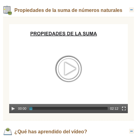
Propiedades de la suma de números naturales
O
00:00
02:12
¿Qué has aprendido del vídeo?
O