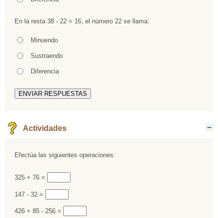
En la resta 38 - 22 = 16, el número 22 se llama:
Pregunta
Opción 1
Minuendo
Respuestas
Opción 2
Sustraendo
Opción 3
Diferencia
Actividades
O
Efectúa las siguientes operaciones:
Rellenar huecos (1):
325 + 76 =
Rellenar huecos (2):
147 - 32 =
Rellenar huecos (3):
426 + 85 - 256 =