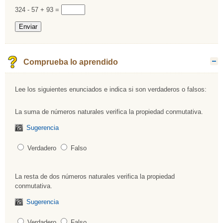
Rellenar huecos (4):
324 - 57 + 93 =
Comprueba lo aprendido
O
Lee los siguientes enunciados e indica si son verdaderos o falsos:
La suma de números naturales verifica la propiedad conmutativa.
Pregunta 1
Sugerencia
Verdadero
Falso
La resta de dos números naturales verifica la propiedad
Pregunta 2
conmutativa.
Sugerencia
Verdadero
Falso