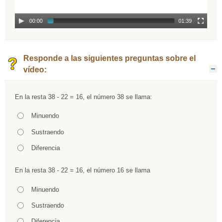
00:00
01:39
Responde a las siguientes preguntas sobre el
vídeo:
O
En la resta 38 - 22 = 16, el número 38 se llama:
Pregunta
Opción 1
Minuendo
Respuestas
Opción 2
Sustraendo
Opción 3
Diferencia
En la resta 38 - 22 = 16, el número 16 se llama
Pregunta
Opción 1
Minuendo
Respuestas
Opción 2
Sustraendo
Opción 3
Diferencia