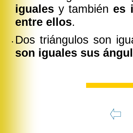
iguales
y también
es 
entre ellos
.
Dos triángulos son igu
son iguales sus ángu