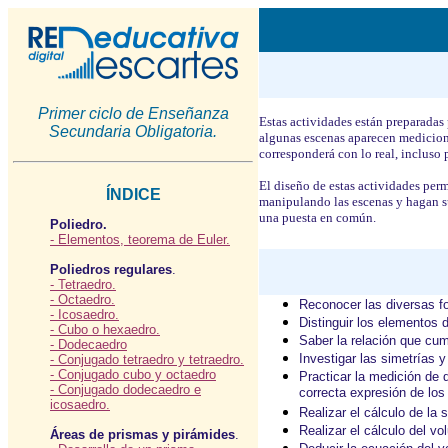
Primer ciclo de Enseñanza
Estas actividades están preparadas
Secundaria Obligatoria.
algunas escenas aparecen medicione
corresponderá con lo real, incluso
El diseño de estas actividades per
ÍNDICE
manipulando las escenas y hagan s
una puesta en común.
Poliedro.
- Elementos, teorema de Euler.
Poliedros regulares
.
- Tetraedro.
- Octaedro.
Reconocer las diversas fo
- Icosaedro.
Distinguir los elementos d
- Cubo o hexaedro.
Saber la relación que cum
- Dodecaedro
Investigar las simetrías y
- Conjugado tetraedro y tetraedro.
- Conjugado cubo y octaedro
Practicar la medición de 
- Conjugado dodecaedro e
correcta expresión de los
icosaedro.
Realizar el cálculo de la 
Realizar el cálculo del v
Áreas de prismas y pirámides
.