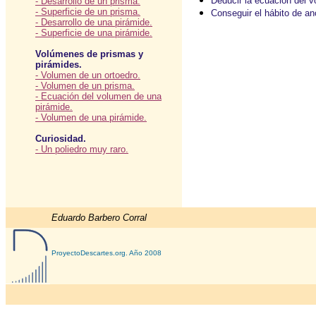
Deducir la ecuación del v
- Desarrollo de un prisma.
- Superficie de un prisma.
Conseguir el hábito de an
- Desarrollo de una pirámide.
- Superficie de una pirámide.
Volúmenes de prismas y
pirámides.
- Volumen de un ortoedro.
- Volumen de un prisma.
- Ecuación del volumen de una
pirámide.
- Volumen de una pirámide.
Curiosidad.
- Un poliedro muy raro.
Eduardo Barbero Corral
ProyectoDescartes.org. Año 2008