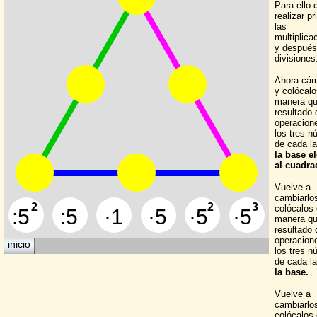
Para ello 
realizar p
las
multiplica
y después
divisiones
Ahora cám
y colócalo
manera qu
resultado 
operacion
los tres 
de cada l
la base e
al cuadra
Vuelve a
cambiarlo
colócalos
manera qu
resultado 
operacion
los tres 
de cada l
la base.
Vuelve a
cambiarlo
colócalos