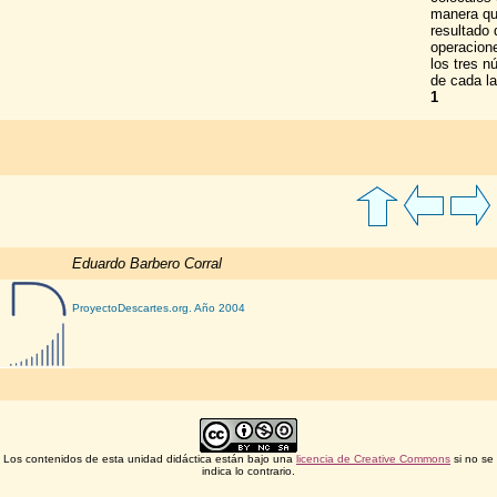
manera qu
resultado 
operacion
los tres 
de cada l
1
Eduardo Barbero Corral
ProyectoDescartes.org. Año 2004
Los contenidos de esta unidad didáctica están bajo una
licencia de Creative Commons
si no se
indica lo contrario.