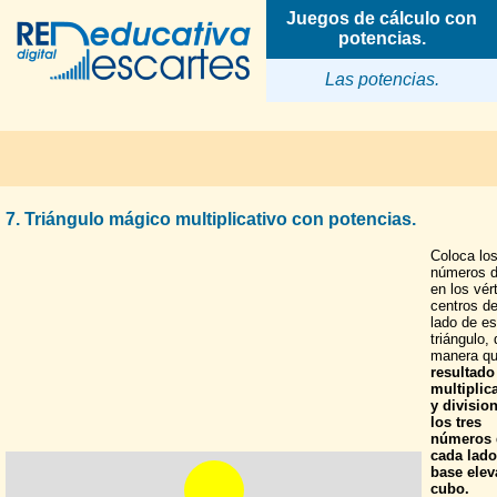
Juegos de cálculo con
potencias.
Las potencias.
7. Triángulo mágico multiplicativo con potencias.
Coloca lo
números d
en los vér
centros d
lado de es
triángulo,
manera q
resultado
multiplic
y divisio
los tres
números 
cada lado
base elev
cubo.