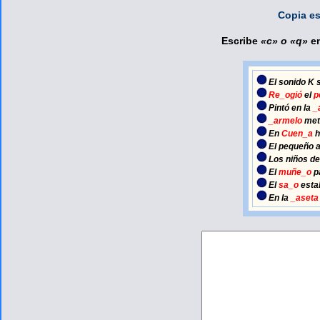
Copia es
Escribe
«c» o «q»
e
El sonido
K
s
Re_ogió
el
p
Pintó en la
_
_armelo
met
En
Cuen_a
h
El pequeño 
Los niños d
El
muñe_o
p
El
sa_o
est
En la
_aseta