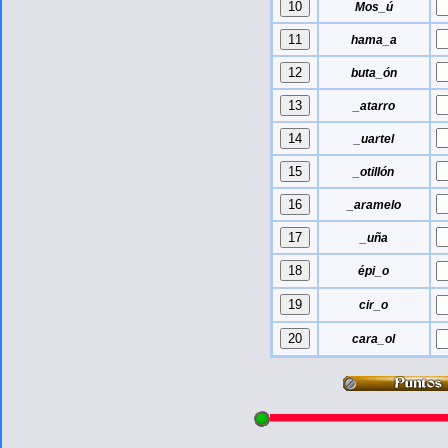
Mos_ú
hama_a
buta_ón
_atarro
_uartel
_otillón
_aramelo
_uña
épi_o
cir_o
cara_ol