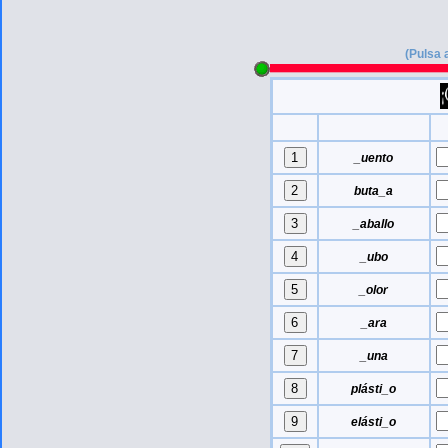
(Pulsa 
_uento
buta_a
_aballo
_ubo
_olor
_ara
_una
plásti_o
elásti_o