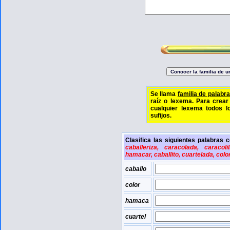
Se llama
familia de palabr
raíz o lexema. Para crea
cualquier lexema todos 
sufijos.
Clasifica las siguientes palabras 
caballeriza, caracolada, caracoli
hamacar, caballito, cuartelada, colo
caballo
color
hamaca
cuartel