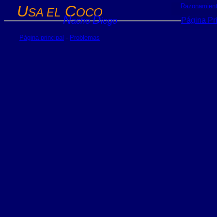
U
C
Razonamien
SA EL
OCO
N
D
acho
iego
Página Pri
Página principal
-
Problemas