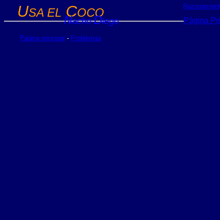
U
C
Razonamien
SA EL
OCO
N
D
acho
iego
Página Pri
Página principal
-
Problemas