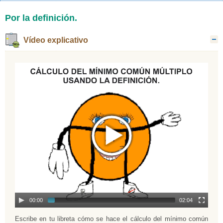
Por la definición.
Vídeo explicativo
O
00:00
02:04
Escribe en tu libreta cómo se hace el cálculo del mínimo común