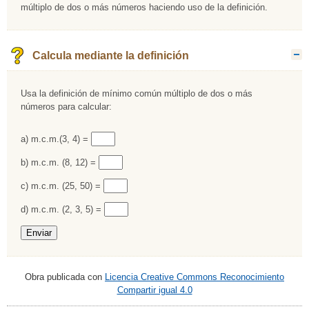
múltiplo de dos o más números haciendo uso de la definición.
Calcula mediante la definición
O
Usa la definición de mínimo común múltiplo de dos o más
números para calcular:
Rellenar huecos (1):
a) m.c.m.(3, 4) =
Rellenar huecos (2):
b) m.c.m. (8, 12) =
Rellenar huecos (3):
c) m.c.m. (25, 50) =
Rellenar huecos (4):
d) m.c.m. (2, 3, 5) =
Obra publicada con
Licencia Creative Commons Reconocimiento
Compartir igual 4.0