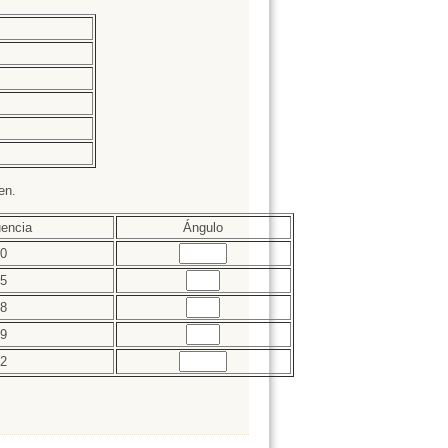
en.
encia
Ángulo
Rellenar
0
huecos (1):
Rellenar
5
huecos (2):
Rellenar
8
huecos (3):
Rellenar
9
huecos (4):
Rellenar
2
huecos (5):