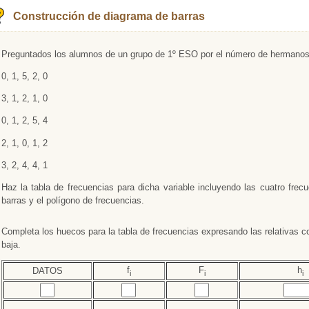
Construcción de diagrama de barras
Preguntados los alumnos de un grupo de 1º ESO por el número de hermanos 
0, 1, 5, 2, 0
3, 1, 2, 1, 0
0, 1, 2, 5, 4
2, 1, 0, 1, 2
3, 2, 4, 4, 1
Haz la tabla de frecuencias para dicha variable incluyendo las cuatro frec
barras y el polígono de frecuencias.
Completa los huecos para la tabla de frecuencias expresando las relativas
baja.
f
F
h
DATOS
i
i
i
Rellenar huecos (1):
Rellenar huecos (2):
Rellenar huecos (3):
Rellen