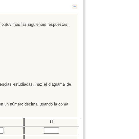
Ocultar
obtuvimos las siguientes respuestas:
uencias estudiadas, haz el diagrama de
 con un número decimal usando la coma
H
i
ar huecos (4):
Rellenar huecos (5):